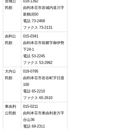
岩城公
018-1392
民館
由利本荘市岩城内道川字
新鶴潟50
電話 73-2468
ファクス 73-2131
由利公
015-0341
民館
由利本荘市前郷字御伊勢
下24-1
電話 53-2245
ファクス 53-2992
大内公
018-0795
民館
由利本荘市岩谷町字日渡
100
電話 65-2210
ファクス 65-2610
東由利
015-0211
公民館
由利本荘市東由利老方字
台山36
電話 69-2311