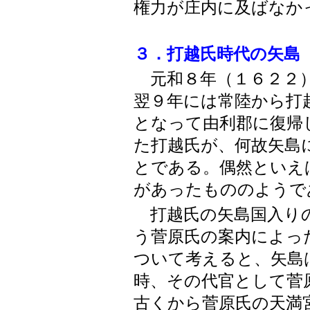
権力が庄内に及ばなか
３．打越氏時代の矢島
元和８年（１６２２）
翌９年には常陸から打
となって由利郡に復帰
た打越氏が、何故矢島
とである。偶然といえ
があったもののようで
打越氏の矢島国入り
う菅原氏の案内によっ
ついて考えると、矢島
時、その代官として菅
古くから菅原氏の天満