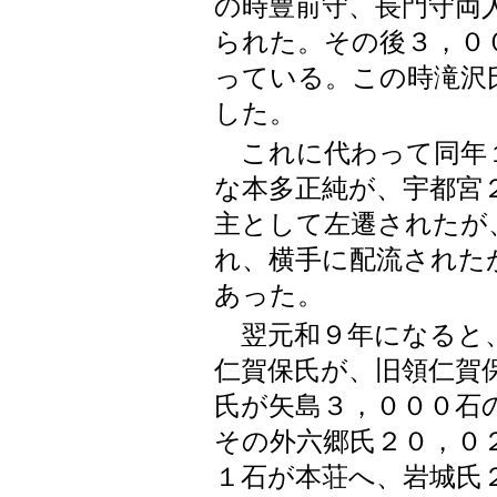
の時豊前守、長門守両
られた。その後３，０
っている。この時滝沢
した。
これに代わって同年１
な本多正純が、宇都宮
主として左遷されたが
れ、横手に配流された
あった。
翌元和９年になると
仁賀保氏が、旧領仁賀
氏が矢島３，０００石
その外六郷氏２０，０
１石が本荘へ、岩城氏