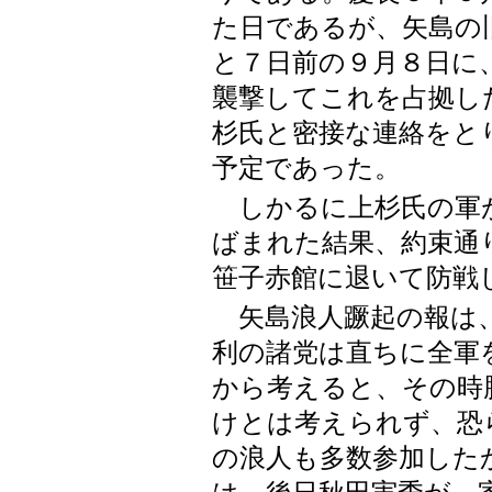
た日であるが、矢島の
と７日前の９月８日に
襲撃してこれを占拠し
杉氏と密接な連絡をと
予定であった。
しかるに上杉氏の軍が
ばまれた結果、約束通
笹子赤館に退いて防戦
矢島浪人蹶起の報は、
利の諸党は直ちに全軍
から考えると、その時
けとは考えられず、恐
の浪人も多数参加した