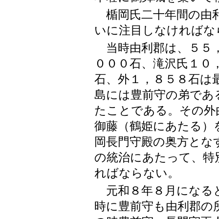
楯岡氏二十年間の由利
いに注目しなければな
当時由利郡は、５５，
０００石、滝沢氏１０
石、外１，８５８石は
島には豊前守の弟であ
たことである。その外
御藤（鶴姫にあたる）
岡長門守殿の奥方とな
の統治にあたって、特
ればならない。
元和８年８月になると
時に豊前守も由利郡の