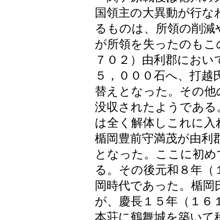
国領主の大異動が行な
るものは、所領の削減
が所領を失ったのもこ
７０２）由利郡におい
５，０００石へ、打越
替えとなった。その他
没収されたようである
は全く解体しこれに入
楯岡豊前守満茂が由利
となった。ここに初め
る。その後元和８年（
岡時代であった。楯岡
が、慶長１５年（１６
本荘に鶴舞城を築いて