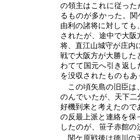
の領主はこれに従った
るものが多かった。関
由利の諸将に対しても
されたが、途中で大阪
将、直江山城守が庄内
戦で大阪方が大勝した
わてて国元へ引き返し
を没収されたものもあ
この頃矢島の旧臣は、
のんでいたが、天下二
好機到来と考えたので
の反最上派と連絡を保
したのが、笹子赤館の
関ケ原戦後は徳川の天