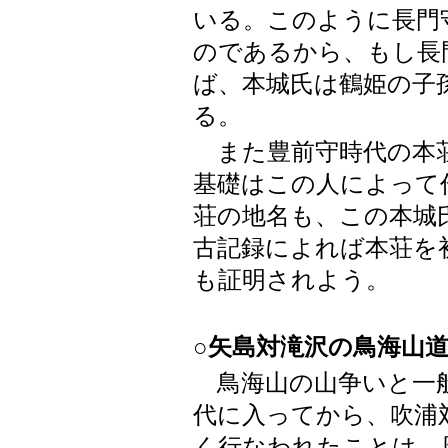
いる。このように長門
のであるから、もし長
ば、本城氏は鶴姫の子
る。
また豊前守時代の本荘
基礎はこの人によって
荘の地名も、この本城
古記録によれば本荘を
も証明されよう。
○矢島対滝沢の鳥海山
鳥海山の山争いと一
代に入ってから、吹浦
く行なわれたことは、