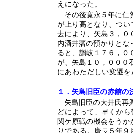
えになった。
その後寛永５年に仁賀
が上り高となり、つい
去により、矢島３，０
内酒井藩の預かりとな
ると、讃岐１７６，０
が、矢島１０，０００
にあわただしい変遷を
１．矢島旧臣の赤館の
矢島旧臣の大井氏再興
どによって、早くから
関ケ原戦の機会をうか
りである。慶長５年９