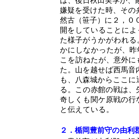
は、後日秋田実季が、
嫌疑を受けた時、その
然古（笹子）に２，０
開をしていることによ
た様子がうかがわれる
かにしなかったが、昨
こを訪ねたが、意外に
た。山を越せば西馬音
も、八森城からここに
る。この赤館の戦は、
奇しくも関ケ原戦の行
と伝えている。
２．楯岡豊前守の由利