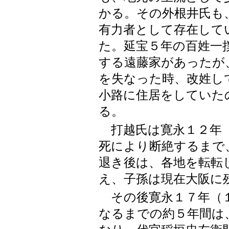
かる。その外根井氏も
有力者として存在して
た。延宝５年の百姓一
する遠藤家があったが
を失なった時、改姓し
小路に住居をしていた
る。
打越氏は寛永１２年（
死により断絶するまで
退き後は、各地を転転
え、子孫は現在大阪に
その後寛永１７年（１
なるまでの約５年間は