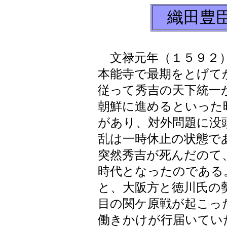
織田豊
文禄元年（１５９２）
本能寺で最期をとげて
従って秀吉の天下統一
朝鮮に進めるといった
があり、対外問題に没
乱は一時休止の状態で
突然秀吉が死んだのて
時代となったのである
と、大阪方と徳川氏の
目の関ケ原戦が起こっ
働きかけが行届いてい