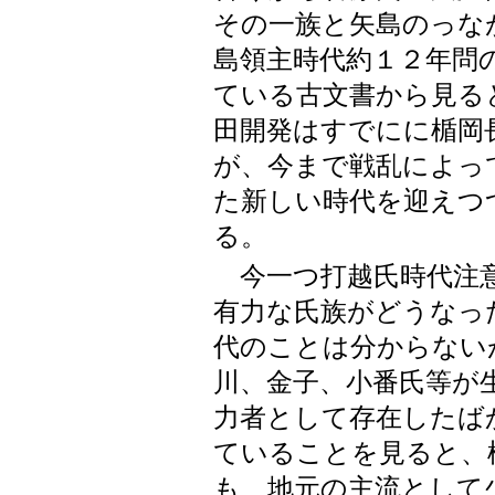
その一族と矢島のっな
島領主時代約１２年問
ている古文書から見る
田開発はすでにに楯岡
が、今まで戦乱によっ
た新しい時代を迎えつ
る。
今一つ打越氏時代注意
有力な氏族がどうなっ
代のことは分からない
川、金子、小番氏等が
力者として存在したば
ていることを見ると、
も、地元の主流として