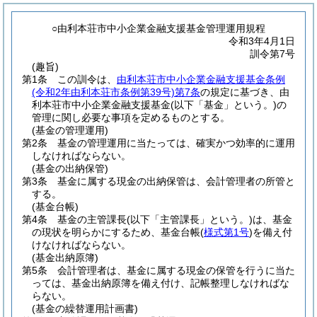
○由利本荘市中小企業金融支援基金管理運用規程
令和3年4月1日
訓令第7号
(趣旨)
第1条
この訓令は、
由利本荘市中小企業金融支援基金条例
(令和2年由利本荘市条例第39号)
第7条
の規定に基づき、由
利本荘市中小企業金融支援基金
(以下「基金」という。)
の
管理に関し必要な事項を定めるものとする。
(基金の管理運用)
第2条
基金の管理運用に当たっては、確実かつ効率的に運用
しなければならない。
(基金の出納保管)
第3条
基金に属する現金の出納保管は、会計管理者の所管と
する。
(基金台帳)
第4条
基金の主管課長
(以下「主管課長」という。)
は、基金
の現状を明らかにするため、基金台帳
(
様式第1号
)
を備え付
けなければならない。
(基金出納原簿)
第5条
会計管理者は、基金に属する現金の保管を行うに当た
っては、基金出納原簿を備え付け、記帳整理しなければな
らない。
(基金の繰替運用計画書)