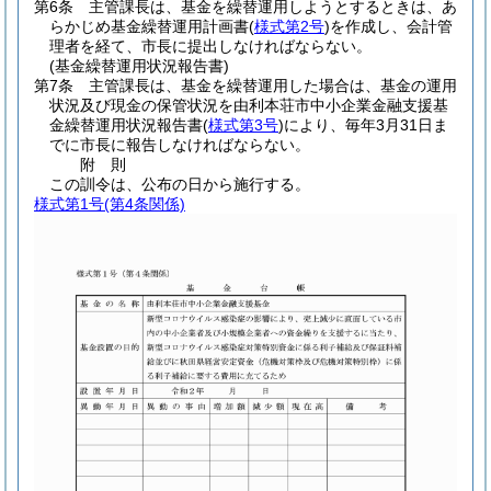
第6条
主管課長は、基金を繰替運用しようとするときは、あ
らかじめ基金繰替運用計画書
(
様式第2号
)
を作成し、会計管
理者を経て、市長に提出しなければならない。
(基金繰替運用状況報告書)
第7条
主管課長は、基金を繰替運用した場合は、基金の運用
状況及び現金の保管状況を由利本荘市中小企業金融支援基
金繰替運用状況報告書
(
様式第3号
)
により、毎年3月31日ま
でに市長に報告しなければならない。
附
則
この訓令は、公布の日から施行する。
様式第1号
(第4条関係)