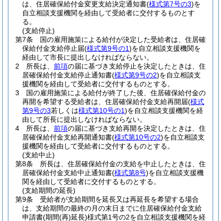
は、住居確保給付金変更支給決定通知書
(
様式第7号の3
)
を
自立相談支援機関を経由して受給者に交付するものとす
る。
(支給停止)
第7条
国の雇用施策による給付が決定した受給者は、住居確
保給付金支給停止届
(
様式第9号の1
)
を自立相談支援機関を
経由して市長に提出しなければならない。
2
所長は、
前項
の届に基づき支給停止を決定したときは、住
居確保給付金支給停止通知書
(
様式第9号の2
)
を自立相談支
援機関を経由して受給者に交付するものとする。
3
国の雇用施策による給付が終了した後、住居確保給付金の
再開を希望する受給者は、住居確保給付金支給再開届
(
様式
第9号の3
若しくは
様式第10号の1
)
を自立相談支援機関を経
由して所長に提出しなければならない。
4
所長は、
前項
の届に基づき支給再開を決定したときは、住
居確保給付金支給再開通知書
(
様式第10号の2
)
を自立相談支
援機関を経由して受給者に交付するものとする。
(支給中止)
第8条
所長は、住居確保給付金の支給を中止したときは、住
居確保給付金支給中止通知書
(
様式第8号
)
を自立相談支援機
関を経由して受給者に交付するものとする。
(支給期間の延長)
第9条
受給者が支給期間を延長又は再延長を希望する場合
は、支給期間の最終の月の末日までに住居確保給付金支給
申請書
(期間
(再)
延長)
様式第1号の2を自立相談支援機関を経