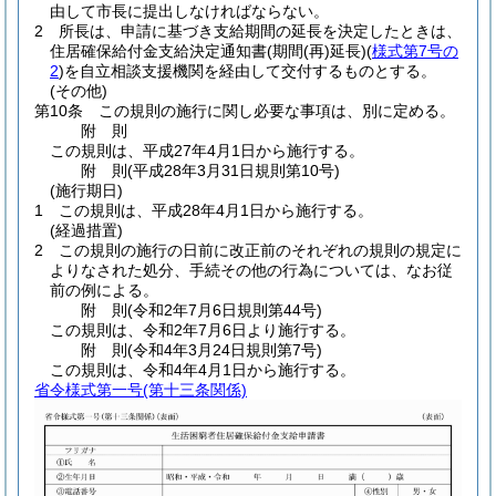
由して市長に提出しなければならない。
2
所長は、申請に基づき支給期間の延長を決定したときは、
住居確保給付金支給決定通知書
(期間
(再)
延長)
(
様式第7号の
2
)
を自立相談支援機関を経由して交付するものとする。
(その他)
第10条
この規則の施行に関し必要な事項は、別に定める。
附
則
この規則は、平成27年4月1日から施行する。
附
則
(平成28年3月31日
規則第10号)
(施行期日)
1
この規則は、平成28年4月1日から施行する。
(経過措置)
2
この規則の施行の日前に改正前のそれぞれの規則の規定に
よりなされた処分、手続その他の行為については、なお従
前の例による。
附
則
(令和2年7月6日
規則第44号)
この規則は、令和2年7月6日より施行する。
附
則
(令和4年3月24日
規則第7号)
この規則は、令和4年4月1日から施行する。
省令様式第一号
(第十三条関係)