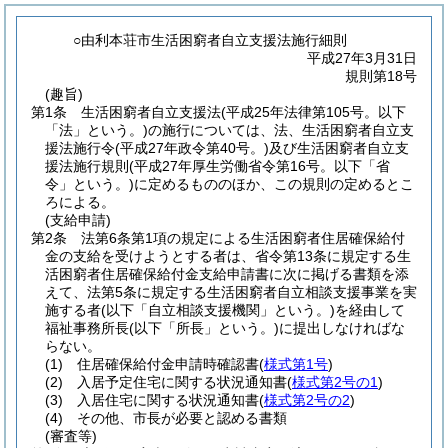
○由利本荘市生活困窮者自立支援法施行細則
平成27年3月31日
規則第18号
(趣旨)
第1条
生活困窮者自立支援法
(平成25年法律第105号。以下
「法」という。)
の施行については、法、生活困窮者自立支
援法施行令
(平成27年政令第40号。)
及び生活困窮者自立支
援法施行規則
(平成27年厚生労働省令第16号。以下「省
令」という。)
に定めるもののほか、この規則の定めるとこ
ろによる。
(支給申請)
第2条
法第6条第1項の規定による生活困窮者住居確保給付
金の支給を受けようとする者は、省令第13条に規定する生
活困窮者住居確保給付金支給申請書に次に掲げる書類を添
えて、法第5条に規定する生活困窮者自立相談支援事業を実
施する者
(以下「自立相談支援機関」という。)
を経由して
福祉事務所長
(以下「所長」という。)
に提出しなければな
らない。
(1)
住居確保給付金申請時確認書
(
様式第1号
)
(2)
入居予定住宅に関する状況通知書
(
様式第2号の1
)
(3)
入居住宅に関する状況通知書
(
様式第2号の2
)
(4)
その他、市長が必要と認める書類
(審査等)