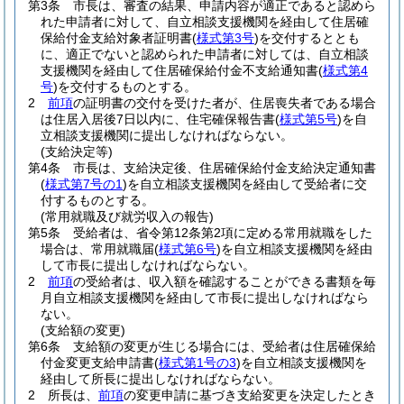
第3条
市長は、審査の結果、申請内容が適正であると認めら
れた申請者に対して、自立相談支援機関を経由して住居確
保給付金支給対象者証明書
(
様式第3号
)
を交付するととも
に、適正でないと認められた申請者に対しては、自立相談
支援機関を経由して住居確保給付金不支給通知書
(
様式第4
号
)
を交付するものとする。
2
前項
の証明書の交付を受けた者が、住居喪失者である場合
は住居入居後7日以内に、住宅確保報告書
(
様式第5号
)
を自
立相談支援機関に提出しなければならない。
(支給決定等)
第4条
市長は、支給決定後、住居確保給付金支給決定通知書
(
様式第7号の1
)
を自立相談支援機関を経由して受給者に交
付するものとする。
(常用就職及び就労収入の報告)
第5条
受給者は、省令第12条第2項に定める常用就職をした
場合は、常用就職届
(
様式第6号
)
を自立相談支援機関を経由
して市長に提出しなければならない。
2
前項
の受給者は、収入額を確認することができる書類を毎
月自立相談支援機関を経由して市長に提出しなければなら
ない。
(支給額の変更)
第6条
支給額の変更が生じる場合には、受給者は住居確保給
付金変更支給申請書
(
様式第1号の3
)
を自立相談支援機関を
経由して所長に提出しなければならない。
2
所長は、
前項
の変更申請に基づき支給変更を決定したとき