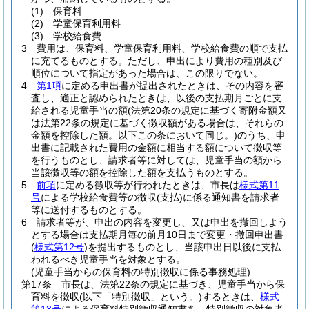
(1)
保育料
(2)
学童保育利用料
(3)
学校給食費
3
費用は、保育料、学童保育利用料、学校給食費の順で支払
に充てるものとする。
ただし、申出により費用の種別及び
順位について指定があった場合は、この限りでない。
4
第1項
に定める申出書が提出されたときは、その内容を審
査し、適正と認められたときは、以後の支払期月ごとに支
給される児童手当の額
(法第20条の規定に基づく寄附金額又
は法第22条の規定に基づく徴収額がある場合は、それらの
金額を控除した額。以下この条において同じ。)
のうち、申
出書に記載された費用の金額に相当する額について徴収等
を行うものとし、請求者等に対しては、児童手当の額から
当該徴収等の額を控除した額を支払うものとする。
5
前項
に定める徴収等が行われたときは、市長は
様式第11
号
による学校給食費等の徴収
(支払)
に係る通知書を請求者
等に送付するものとする。
6
請求者等が、申出の内容を変更し、又は申出を撤回しよう
とする場合は支払期月毎の前月10日まで変更・撤回申出書
(
様式第12号
)
を提出するものとし、当該申出日以後に支払
われるべき児童手当を対象とする。
(児童手当からの保育料の特別徴収に係る事務処理)
第17条
市長は、法第22条の規定に基づき、児童手当から保
育料を徴収
(以下「特別徴収」という。)
するときは、
様式