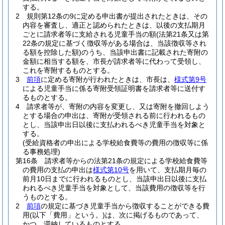
する。
2
規則第12条の9に定める申出書が提出されたときは、その
内容を審査し、適正と認められたときは、以後の支払期月
ごとに請求者等に支給される児童手当の額
(法第21条又は第
22条の規定に基づく徴収等がある場合は、当該徴収等され
る額を控除した額)
のうち、当該申出書に記載された寄附の
金額に相当する額を、市長が請求者等に代わって受領し、
これを寄附するものとする。
3
前項
に定める寄附が行われたときは、市長は、
様式第9号
による児童手当に係る寄附受領証明書を請求者等に送付す
るものとする。
4
請求者等が、寄附の内容を変更し、又は寄附を撤回しよう
とする場合の申出は、寄附が受領される前に行われるもの
とし、当該申出日以後に支払われるべき児童手当を対象と
する。
(受給資格者の申出による学校給食費等の費用の徴収等に係
る事務処理)
第16条
請求者等からの法第21条の規定による学校給食費等
の費用の支払の申出は
様式第10号
を用いて、支払期月毎の
前月10日までに行われるものとし、当該申出日以後に支払
われるべき児童手当を対象として、当該費用の徴収等を行
うものとする。
2
前項
の規定に基づき児童手当から徴収することができる費
用
(以下「費用」という。)
は、次に掲げるものであって、
かつ、滞納しているものとする。