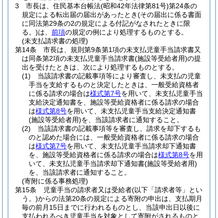
3
市長は、住民基本台帳法
(昭和42年法律第81号)
第24条の
規定による転出届の届出があったとき
(その届出に係る書面
に同法第29条の2の規定による付記がなされたときに限
る。)
は、
前項
の規定の例により処理するものとする。
(未支払請求書の処理)
第14条
市長は、規則第9条第1項の未支払児童手当請求書又
は同条第2項の未支払児童手当請求書
(施設等受給者用)
の提
出を受けたときは、次により処理するものとする。
(1)
当該請求書の記載事項等により審査し、未支払の児童
手当を支給するものと決定したときは、一般受給資格者
に係る請求の場合は
様式第7号
を用いて、未支払児童手当
支給決定通知書を、施設等受給資格者に係る請求の場合
は
様式第8号
を用いて、未支払児童手当支給決定通知書
(施設等受給者用)
を、当該請求者に通知すること。
(2)
当該請求書の記載事項等を審査し、請求を却下するも
のと認めた場合には、一般受給資格者に係る請求の場合
は
様式第7号
を用いて、未支払児童手当請求却下通知書
を、施設等受給資格者に係る請求の場合は
様式第8号
を用
いて、未支払児童手当請求却下通知書
(施設等受給者用)
を、当該請求者に通知すること。
(寄附に係る事務処理)
第15条
児童手当の請求者又は受給者
(以下「請求者等」とい
う。)
からの法第20条の規定による寄附の申出は、支払期月
毎の前月15日までに行われるものとし、当該申出日以後に
支払われるべき児童手当を対象として寄附がされるものと