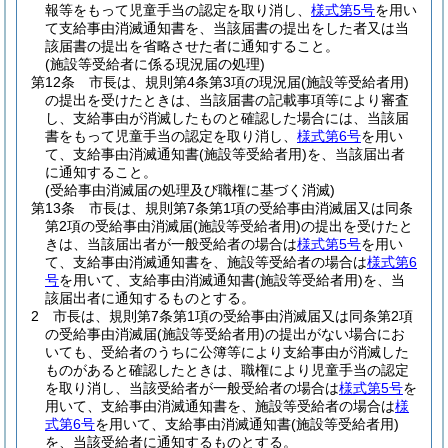
報等をもって児童手当の認定を取り消し、
様式第5号
を用い
て支給事由消滅通知書を、当該届書の提出をした者又は当
該届書の提出を省略させた者に通知すること。
(施設等受給者に係る現況届の処理)
第12条
市長は、規則第4条第3項の現況届
(施設等受給者用)
の提出を受けたときは、当該届書の記載事項等により審査
し、支給事由が消滅したものと確認した場合には、当該届
書をもって児童手当の認定を取り消し、
様式第6号
を用い
て、支給事由消滅通知書
(施設等受給者用)
を、当該届出者
に通知すること。
(受給事由消滅届の処理及び職権に基づく消滅)
第13条
市長は、規則第7条第1項の受給事由消滅届又は同条
第2項の受給事由消滅届
(施設等受給者用)
の提出を受けたと
きは、当該届出者が一般受給者の場合は
様式第5号
を用い
て、支給事由消滅通知書を、施設等受給者の場合は
様式第6
号
を用いて、支給事由消滅通知書
(施設等受給者用)
を、当
該届出者に通知するものとする。
2
市長は、規則第7条第1項の受給事由消滅届又は同条第2項
の受給事由消滅届
(施設等受給者用)
の提出がない場合にお
いても、受給者のうちに公簿等により支給事由が消滅した
ものがあると確認したときは、職権により児童手当の認定
を取り消し、当該受給者が一般受給者の場合は
様式第5号
を
用いて、支給事由消滅通知書を、施設等受給者の場合は
様
式第6号
を用いて、支給事由消滅通知書
(施設等受給者用)
を、当該受給者に通知するものとする。