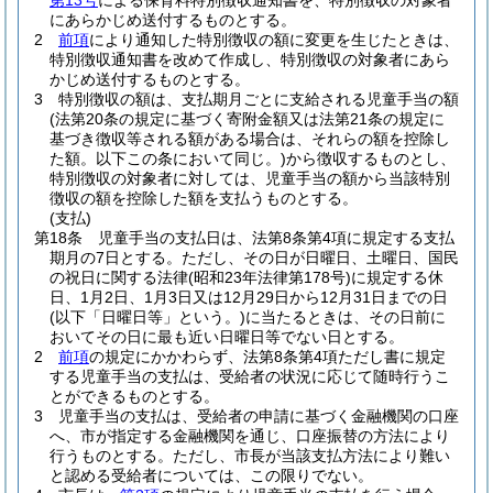
第13号
による保育料特別徴収通知書を、特別徴収の対象者
にあらかじめ送付するものとする。
2
前項
により通知した特別徴収の額に変更を生じたときは、
特別徴収通知書を改めて作成し、特別徴収の対象者にあら
かじめ送付するものとする。
3
特別徴収の額は、支払期月ごとに支給される児童手当の額
(法第20条の規定に基づく寄附金額又は法第21条の規定に
基づき徴収等される額がある場合は、それらの額を控除し
た額。以下この条において同じ。)
から徴収するものとし、
特別徴収の対象者に対しては、児童手当の額から当該特別
徴収の額を控除した額を支払うものとする。
(支払)
第18条
児童手当の支払日は、法第8条第4項に規定する支払
期月の7日とする。
ただし、その日が日曜日、土曜日、国民
の祝日に関する法律
(昭和23年法律第178号)
に規定する休
日、1月2日、1月3日又は12月29日から12月31日までの日
(以下「日曜日等」という。)
に当たるときは、その日前に
おいてその日に最も近い日曜日等でない日とする。
2
前項
の規定にかかわらず、法第8条第4項ただし書に規定
する児童手当の支払は、受給者の状況に応じて随時行うこ
とができるものとする。
3
児童手当の支払は、受給者の申請に基づく金融機関の口座
へ、市が指定する金融機関を通じ、口座振替の方法により
行うものとする。
ただし、市長が当該支払方法により難い
と認める受給者については、この限りでない。