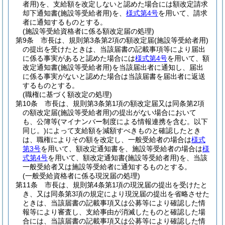
者用)
を、支給額を改定しないと認めた場合には額改定請求
却下通知書
(施設等受給者用)
を、
様式第4号
を用いて、請求
者に通知するものとする。
(施設等受給資格者に係る額改定届の処理)
第9条
市長は、規則第3条第2項の額改定届
(施設等受給者用)
の提出を受けたときは、当該届書の記載事項等により届出
に係る事実があると認めた場合には
様式第4号
を用いて、額
改定通知書
(施設等受給者用)
を当該届出者に通知し、届出
に係る事実がないと認めた場合は当該届書を届出者に返送
するものとする。
(職権に基づく額改定の処理)
第10条
市長は、規則第3条第1項の額改定届又は同条第2項
の額改定届
(施設等受給者用)
の提出がない場合において
も、公簿等
(マイナンバー制度による情報連携を含む。以下
同じ。)
によって支給額を減額すべきものと確認したとき
は、職権によりその額を改定し、一般受給者の場合は
様式
第3号
を用いて、額改定通知書を、施設等受給者の場合は
様
式第4号
を用いて、額改定通知書
(施設等受給者用)
を、当該
一般受給者又は施設等受給者に通知するものとする。
(一般受給資格者に係る現況届の処理)
第11条
市長は、規則第4条第1項の現況届の提出を受けたと
き、又は同条第3項の規定により現況届の提出を省略させた
ときは、当該届書の記載事項又は公募等により確認した情
報等により審査し、支給事由が消滅したものと確認した場
合には、当該届書の記載事項又は公募等により確認した情