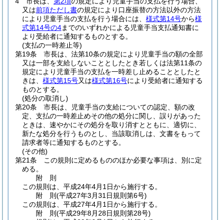
4
市長は、
第2項
の規定により児童手当の支払を行う場合、
又は
前項ただし書
の規定により口座振替の方法以外の方法
により児童手当の支払を行う場合には、
様式第14号
から
様
式第14号の4
までのいずれかによる児童手当支払通知書に
より受給者に通知するものとする。
(支払の一時差止等)
第19条
市長は、法第10条の規定により児童手当の額の全部
又は一部を支給しないこととしたとき若しくは法第11条の
規定により児童手当の支払を一時差し止めることとしたと
きは、
様式第15号
又は
様式第16号
により受給者に通知する
ものとする。
(処分の取消し)
第20条
市長は、児童手当の支給についての認定、額の改
定、支払の一時差止めその他の処分に関し、誤りがあった
ときは、速やかにその処分を取り消すとともに、適切に、
新たな処分を行うものとし、当該取消しは、文書をもって
請求者等に通知するものとする。
(その他)
第21条
この規則に定めるもののほか必要な事項は、別に定
める。
附
則
この規則は、平成24年4月1日から施行する。
附
則
(平成27年3月31日
規則第6号)
この規則は、平成27年4月1日から施行する。
附
則
(平成29年8月28日
規則第28号)