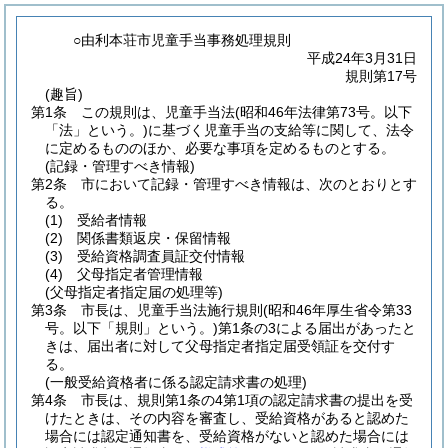
○由利本荘市児童手当事務処理規則
平成24年3月31日
規則第17号
(趣旨)
第1条
この規則は、児童手当法
(昭和46年法律第73号。以下
「法」という。)
に基づく児童手当の支給等に関して、法令
に定めるもののほか、必要な事項を定めるものとする。
(記録・管理すべき情報)
第2条
市において記録・管理すべき情報は、次のとおりとす
る。
(1)
受給者情報
(2)
関係書類返戻・保留情報
(3)
受給資格調査員証交付情報
(4)
父母指定者管理情報
(父母指定者指定届の処理等)
第3条
市長は、児童手当法施行規則
(昭和46年厚生省令第33
号。以下「規則」という。)
第1条の3による届出があったと
きは、届出者に対して父母指定者指定届受領証を交付す
る。
(一般受給資格者に係る認定請求書の処理)
第4条
市長は、規則第1条の4第1項の認定請求書の提出を受
けたときは、その内容を審査し、受給資格があると認めた
場合には認定通知書を、受給資格がないと認めた場合には