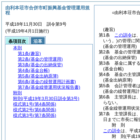
由利本荘市合併市町振興基金管理運用規
程
○由利本荘市
平成18年11月30日 訓令第9号
(趣旨)
(平成19年4月1日施行)
第1条
この訓令
は
いう。)
の管理に関
条項目次
沿革
(基金の管理運用)
本則
第2条
基金の管理
第1条
(趣旨)
(基金の出納保管)
第2条
(基金の管理運用)
第3条
基金に属す
第3条
(基金の出納保管)
(基金台帳)
第4条
(基金台帳)
第4条
基金の主管
第5条
(基金出納原簿)
(基金出納原簿)
第6条
(基金の繰替運用計画書)
第5条
会計管理者
第7条
(基金繰替運用状況報告書)
(基金の繰替運用計
附則
第6条
主管課長は
附則
(平成19年3月30日訓令第3号)
らない。
様式第1号
(第4条関係)
(基金繰替運用状況
様式第2号
(第6条関係)
第7条
主管課長は
様式第3号
(第7条関係)
日までに市長に報
附
則
この訓令
は、平成
附
則
(平成1