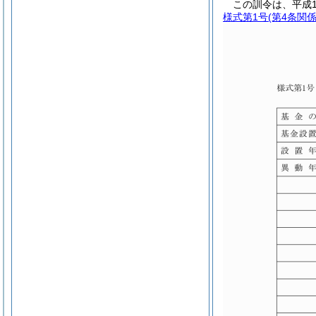
この訓令は、平成1
様式第1号
(第4条関係