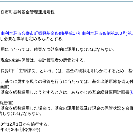
合併市町振興基金管理運用規程
、
由利本荘市合併市町振興基金条例
(平成17年由利本荘市条例第283号)
第
し必要な事項を定めるものとする。
運用に当たっては、確実かつ効率的に運用しなければならない。
る現金の出納保管は、会計管理者の所管とする。
課長
(以下「主管課長」という。)
は、基金の現状を明らかにするため、基
は、基金に属する現金の保管を行うに当たっては、基金出納原簿を備え
画書)
、基金を繰替運用しようとするときは、あらかじめ基金繰替運用計画書
(
報告書)
、基金を繰替運用した場合は、基金の運用状況及び現金の保管状況を合
告しなければならない。
18年12月1日から施行する。
9年3月30日
訓令第3号)