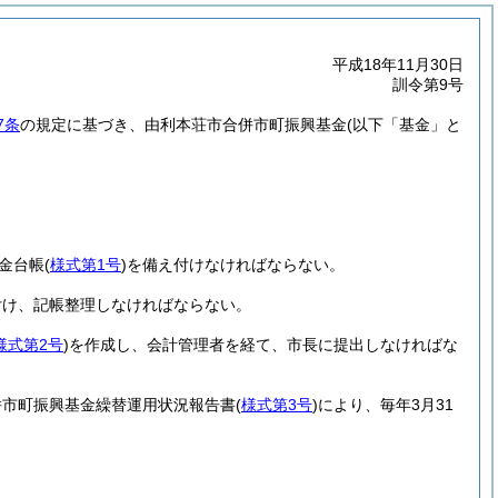
平成18年11月30日
訓令第9号
7条
の規定に基づき、由利本荘市合併市町振興基金
(以下「基金」と
金台帳
(
様式第1号
)
を備え付けなければならない。
付け、記帳整理しなければならない。
様式第2号
)
を作成し、会計管理者を経て、市長に提出しなければな
併市町振興基金繰替運用状況報告書
(
様式第3号
)
により、毎年3月31