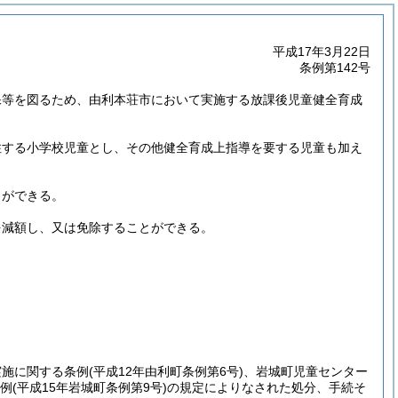
平成17年3月22日
条例第142号
保等を図るため、由利本荘市において実施する放課後児童健全育成
住する小学校児童とし、その他健全育成上指導を要する児童も加え
とができる。
を減額し、又は免除することができる。
。
実施に関する条例
(平成12年由利町条例第6号)
、岩城町児童センター
例
(平成15年岩城町条例第9号)
の規定によりなされた処分、手続そ