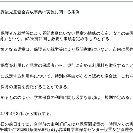
放課後児童健全育成事業の実施に関する条例
、保護者が就労等により昼間家庭にいない児童の情緒の安定、安全の確
育」という。)
の実施に関し必要な事項を定めるものとする。
対象となる児童は、保護者が就労等により昼間家庭にいない、市内に居
童保育を利用した児童の保護者から、規則に定める利用料を徴収するこ
条
に規定する利用料について、特別の事由があると認めた場合は、これ
童保育の運営を委託することができる。
定めるもののほか、学童保育の利用に関し必要な事項は、規則で定める
17年3月22日から施行する。
の日の前日までに、合併前の由利町町立ゆり保育園児童の一時預かりの
(平成15年岩城町条例第8号)
又は岩城町学童保育センター設置及び管理条