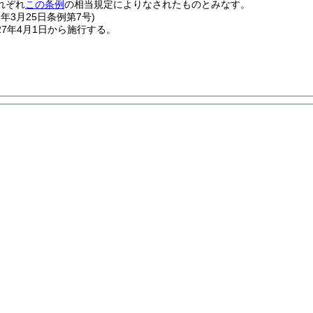
れぞれ
この条例
の相当規定によりなされたものとみなす。
7年3月25日
条例第7号)
7年4月1日から施行する。