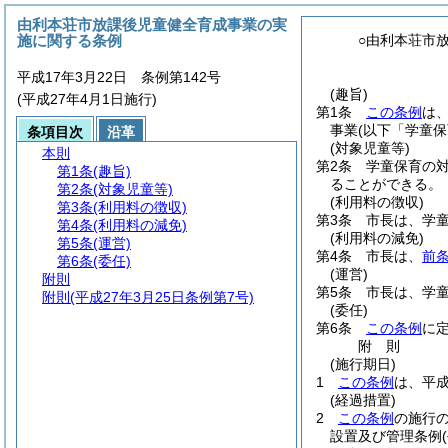
由利本荘市放課後児童健全育成事業の実
施に関する条例
○由利本荘市
平成17年3月22日 条例第142号
(趣旨)
(平成27年4月1日施行)
第1条
この条例
は
事業
(以下「学童保
条項目次
沿革
(対象児童等)
本則
第2条
学童保育の
第1条
(趣旨)
ることができる。
第2条
(対象児童等)
(利用料の徴収)
第3条
(利用料の徴収)
第3条
市長は、学
第4条
(利用料の減免)
(利用料の減免)
第5条
(運営)
第4条
市長は、
前
第6条
(委任)
(運営)
附則
第5条
市長は、学
附則
(平成27年3月25日条例第7号)
(委任)
第6条
この条例
に
附
則
(施行期日)
1
この条例
は、平成
(経過措置)
2
この条例
の施行
設置及び管理条例