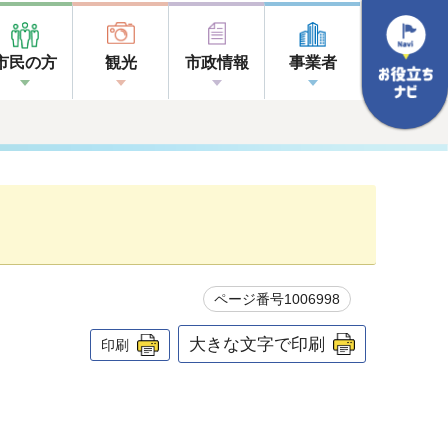
市民の方
観光
市政情報
事業者
ページ番号1006998
大きな文字で印刷
印刷