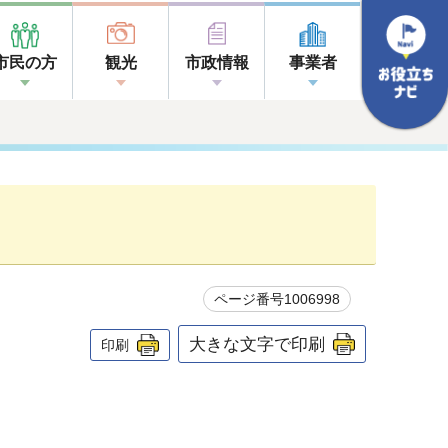
市民の方
観光
市政情報
事業者
ページ番号1006998
大きな文字で印刷
印刷