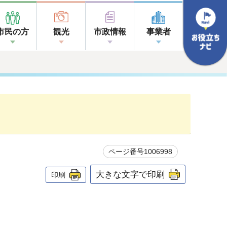
市民の方
観光
市政情報
事業者
ページ番号1006998
大きな文字で印刷
印刷