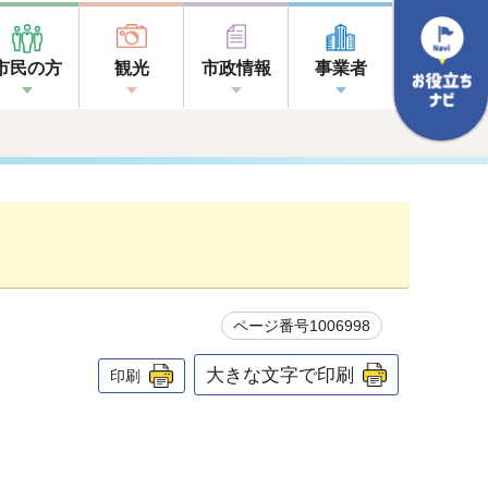
市民の方
観光
市政情報
事業者
ページ番号1006998
大きな文字で印刷
印刷